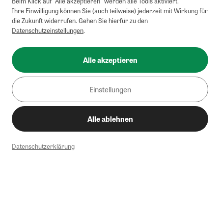
Beim Klick auf "Alle akzeptieren" werden alle Tools aktiviert.
Ihre Einwilligung können Sie (auch teilweise) jederzeit mit Wirkung für
die Zukunft widerrufen. Gehen Sie hierfür zu den
Datenschutzeinstellungen
.
Alle akzeptieren
Einstellungen
Alle ablehnen
Datenschutzerklärung
1
Mindestbestellwert von 50€. Nicht anwendbar auf Produkte, die der