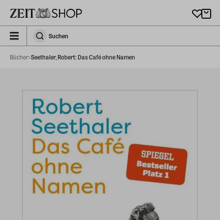
Zu Hauptinhalt springen
zeit_storefront.components.search.collapsed
Suchen
Suchen
Bücher
Seethaler, Robert: Das Café ohne Namen