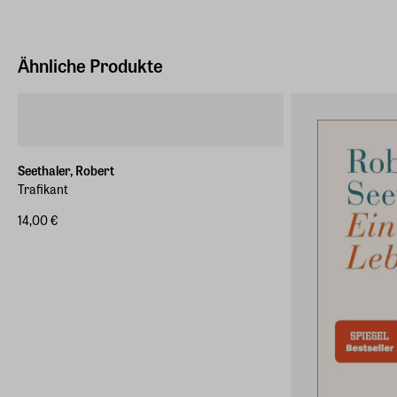
Hersteller Land
Deutschland (EU)
Ähnliche Produkte
E-Mail-Adresse
Info@Ullstein-Buchverlage.de
Seethaler, Robert
Trafikant
14,00 €