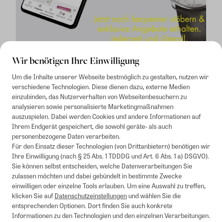
Wir benötigen Ihre Einwilligung
Um die Inhalte unserer Webseite bestmöglich zu gestalten, nutzen wir
verschiedene Technologien. Diese dienen dazu, externe Medien
einzubinden, das Nutzerverhalten von Webseitenbesuchern zu
analysieren sowie personalisierte Marketingmaßnahmen
auszuspielen. Dabei werden Cookies und andere Informationen auf
1
Mindestbestellwert von 50€. Nicht anwendbar auf Produkte, die der
Ihrem Endgerät gespeichert, die sowohl geräte- als auch
Buchpreisbindung unterliegen, ZEIT-Akademie, e-Books. Keine
personenbezogene Daten verarbeiten.
Barauszahlung möglich. Nicht mit weiteren Gutscheinen/Rabatten
Für den Einsatz dieser Technologien (von Drittanbietern) benötigen wir
kombinierbar.
Ihre Einwilligung (nach § 25 Abs. 1 TDDDG und Art. 6 Abs. 1 a) DSGVO).
Briefsendungen sind vom kostenlosen Rückversand ausgeschlossen.
Sie können selbst entscheiden, welche Datenverarbeitungen Sie
Weitere Informationen zu Rücksendungen finden Sie hier
.
zulassen möchten und dabei gebündelt in bestimmte Zwecke
Alle Preise inkl. gesetzl. MwSt. zzgl. Versandkosten
einwilligen oder einzelne Tools erlauben. Um eine Auswahl zu treffen,
klicken Sie auf
Datenschutzeinstellungen
und wählen Sie die
entsprechenden Optionen. Dort finden Sie auch konkrete
Informationen zu den Technologien und den einzelnen Verarbeitungen.