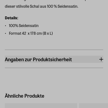
dieser stilvolle Schal aus 100 % Seidensatin.
Details:
100% Seidensatin
Format 42 x 178 cm (B x L)
Angaben zur Produktsicherheit
Hersteller
ars mundi Edition Max Büchner GmbH
Bödekerstraße 13, 30161 Hannover
Hersteller Land
Deutschland (EU)
Ähnliche Produkte
E-Mail-Adresse