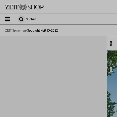
Zu Hauptinhalt springen
zeit_storefront.components.search.collapsed
Suchen
Suchen
ZEIT Sprachen
Spotlight Heft 10/2022