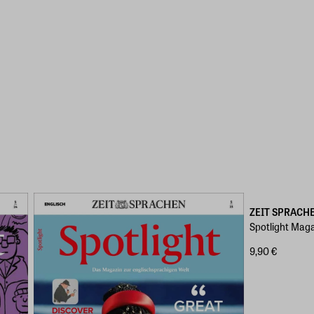
ZEIT SPRACH
Spotlight Mag
9,90 €