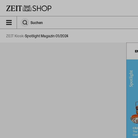
Zu Hauptinhalt springen
zeit_storefront.components.search.collapsed
Suchen
Suchen
ZEIT Kiosk
Spotlight Magazin 01/2024