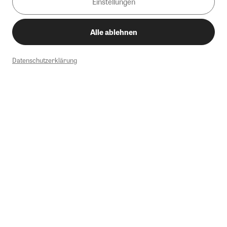
Einstellungen
Alle ablehnen
Datenschutzerklärung
1
Mindestbestellwert von 50€. Nicht anwendbar auf Produkte, die der
Buchpreisbindung unterliegen, ZEIT-Akademie, e-Books. Keine
Barauszahlung möglich. Nicht mit weiteren Gutscheinen/Rabatten
kombinierbar.
Briefsendungen sind vom kostenlosen Rückversand ausgeschlossen.
Weitere Informationen zu Rücksendungen finden Sie hier
.
Alle Preise inkl. gesetzl. MwSt. zzgl. Versandkosten