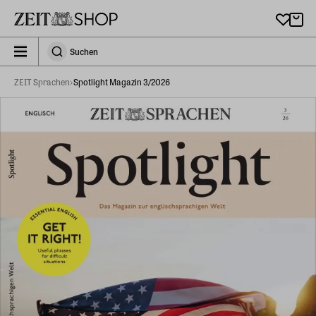
Zu Hauptinhalt springen
zeit_storefront.components.search.collapsed
Suchen
Suchen
ZEIT Sprachen
Spotlight Magazin 3/2026