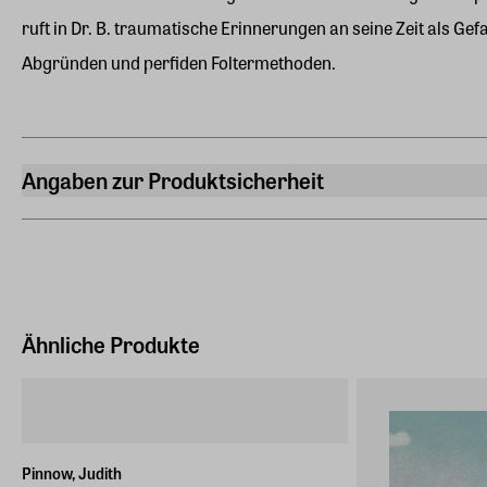
ruft in Dr. B. traumatische Erinnerungen an seine Zeit als G
Abgründen und perfiden Foltermethoden.
Angaben zur Produktsicherheit
Hersteller
Philipp Reclam jun.
Siemensstr. 32, 71254, Ditzingen
Hersteller Land
Deutschland (EU)
Ähnliche Produkte
E-Mail-Adresse
auslieferung@reclam.de
Pinnow, Judith