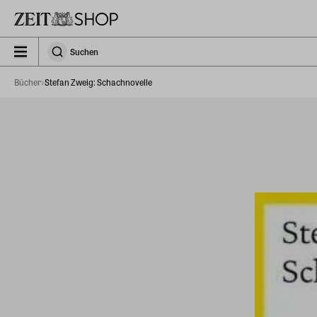
Zu Hauptinhalt springen
zeit_storefront.components.search.collapsed
Suchen
Suchen
Bücher
Stefan Zweig: Schachnovelle