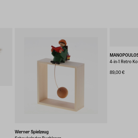
MANOPOULO
4-in-1 Retro K
89,00 €
Werner Spielzeug
Schaukelnder Buchleser