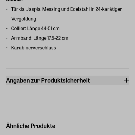
Türkis, Jaspis, Messing und Edelstahl in 24-karätiger
Vergoldung
Collier: Länge 44-51 cm
Armband: Länge 17,5-22 cm
Karabinerverschluss
Angaben zur Produktsicherheit
Hersteller
ars mundi Edition Max Büchner GmbH
Bödekerstraße 13, 30161 Hannover
Hersteller Land
Deutschland (EU)
Ähnliche Produkte
E-Mail-Adresse