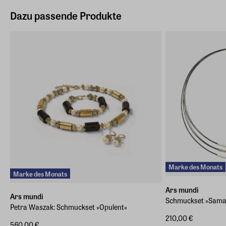
Dazu passende Produkte
Marke des Monats
Marke des Monats
Ars mundi
Ars mundi
Schmuckset »Sama
Petra Waszak: Schmuckset »Opulent«
210,00 €
560,00 €