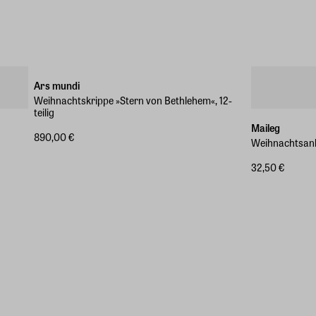
Marke des Monats
Ars mundi
Weihnachtskrippe »Stern von Bethlehem«, 12-
teilig
Maileg
890,00 €
Weihnachtsanh
32,50 €