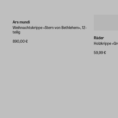
Marke des Monats
Ars mundi
Weihnachtskrippe »Stern von Bethlehem«, 12-
teilig
Räder
890,00 €
Holzkrippe »Gr
59,99 €