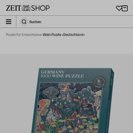
Zu Hauptinhalt springen
zeit_storefront.components.search.collapsed
Suchen
Suchen
Puzzle für Erwachsene
Wein Puzzle »Deutschland«