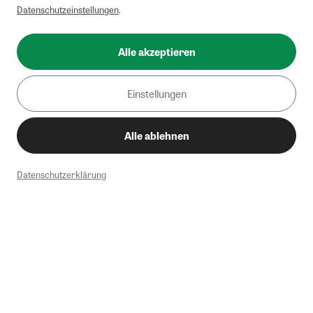
Datenschutzeinstellungen
.
Alle akzeptieren
Einstellungen
Alle ablehnen
Datenschutzerklärung
1
Mindestbestellwert von 50€. Nicht anwendbar auf Produkte, die der
Buchpreisbindung unterliegen, ZEIT-Akademie, e-Books. Keine
Barauszahlung möglich. Nicht mit weiteren Gutscheinen/Rabatten
kombinierbar.