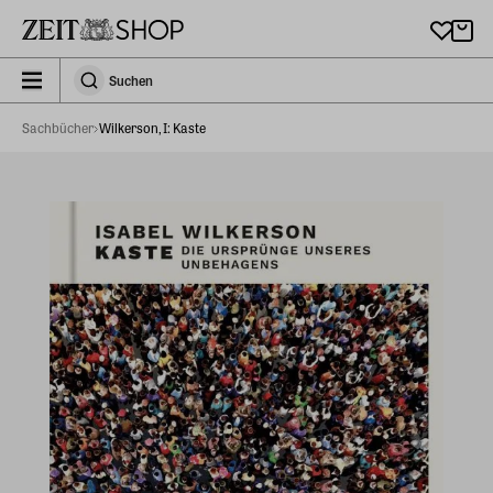
Zu Hauptinhalt springen
zeit_storefront.components.search.collapsed
Suchen
Suchen
Sachbücher
Wilkerson, I: Kaste