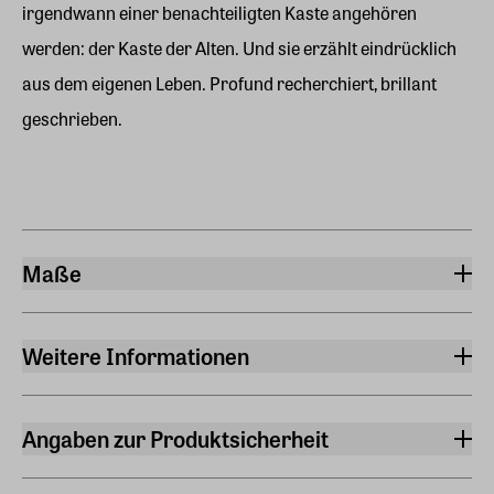
irgendwann einer benachteiligten Kaste angehören
werden: der Kaste der Alten. Und sie erzählt eindrücklich
aus dem eigenen Leben. Profund recherchiert, brillant
geschrieben.
Maße
Breite
12,90 cm
Weitere Informationen
Länge
Sprache
19,50 cm
Deutsch
Angaben zur Produktsicherheit
Höhe
Originalsprache
Hersteller
4 cm
Englisch