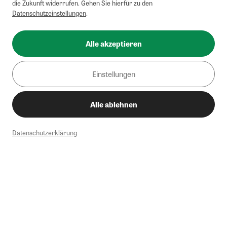
die Zukunft widerrufen. Gehen Sie hierfür zu den
Datenschutzeinstellungen
.
Alle akzeptieren
Einstellungen
Alle ablehnen
Datenschutzerklärung
1
Mindestbestellwert von 50€. Nicht anwendbar auf Produkte, die der
Buchpreisbindung unterliegen, ZEIT-Akademie, e-Books. Keine
Barauszahlung möglich. Nicht mit weiteren Gutscheinen/Rabatten