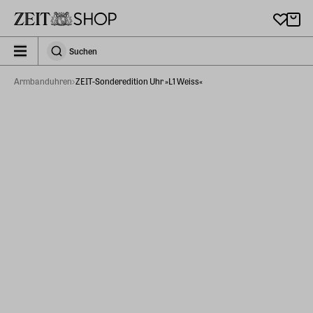
Zu Hauptinhalt springen
zeit_storefront.components.search.collapsed
Suchen
Suchen
Armbanduhren
ZEIT-Sonderedition Uhr »L1 Weiss«