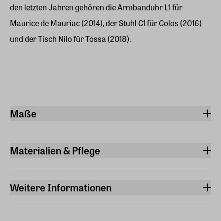
den letzten Jahren gehören die Armbanduhr L1 für
Maurice de Mauriac (2014), der Stuhl C1 für Colos (2016)
und der Tisch Nilo für Tossa (2018).
Maße
Durchmesser (Uhr)
39 mm
Materialien & Pflege
Durchmesser
Material Gehäuse
39 mm
Stahl 316L
Weitere Informationen
Höhe (Uhrwerk)
Material Armband
Kaliber
9 mm
Barenialeder
ETA 2892-A2