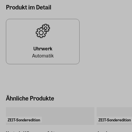
Produkt im Detail
Nummeriert
Ja
Sichtboden
Ja
Wasserdicht bis
Uhrwerk
50 Bar
Automatik
Armbandart
handgefertigtes Armband aus feinstem Barenialeder
Ähnliche Produkte
ZEIT-Sonderedition
ZEIT-Sonderedition