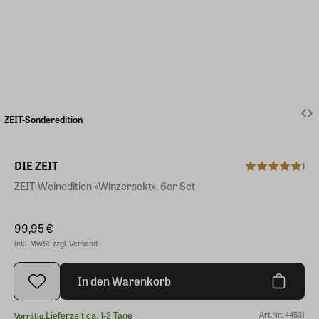
ZEIT-Sonderedition
DIE ZEIT
1
ZEIT-Weinedition »Winzersekt«, 6er Set
99,95 €
inkl. MwSt. zzgl. Versand
In den Warenkorb
Lieferzeit ca. 1-2 Tage
Art.Nr.: 44531
Vorrätig.