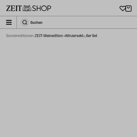
Zu Hauptinhalt springen
zeit_storefront.components.search.collapsed
Suchen
Suchen
Sondereditionen
ZEIT-Weinedition »Winzersekt«, 6er Set