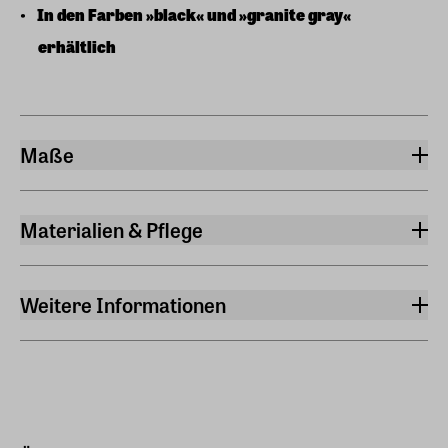
In den Farben »black« und »granite gray«
erhältlich
Maße
Breite
27,50 cm
Materialien & Pflege
Länge
Material
27,50 cm
Eisen, Aluminium
Weitere Informationen
Höhe
Akkubetrieben
30,50 cm
Ja
Geeignet für Draußen
Ja