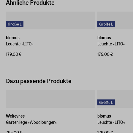
Ähnliche Produkte
EAN
4008832810329
Größe L
Größe L
blomus
blomus
Leuchte »LITO«
Leuchte »LITO«
179,00 €
179,00 €
Dazu passende Produkte
Größe L
Weltevree
blomus
Gartenliege »Woodlounger«
Leuchte »LITO«
795,00 €
179,00 €