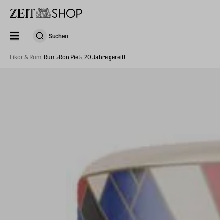
Zu Hauptinhalt springen
zeit_storefront.components.search.collapsed
Suchen
Suchen
Likör & Rum
Rum »Ron Piet«, 20 Jahre gereift