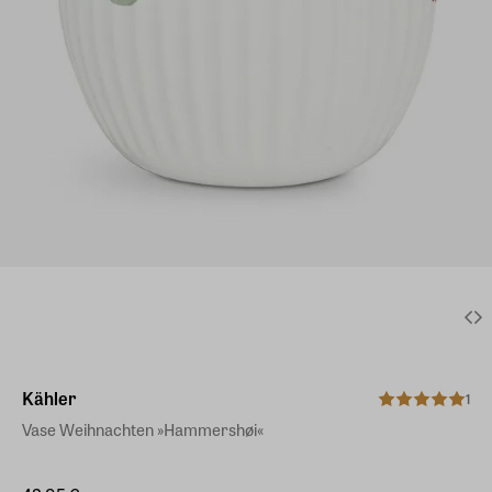
Kähler
1
Vase Weihnachten »Hammershøi«