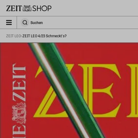
Zu Hauptinhalt springen
zeit_storefront.components.search.collapsed
Suchen
Suchen
ZEIT LEO
ZEIT LEO 4/23 Schmeckt's?