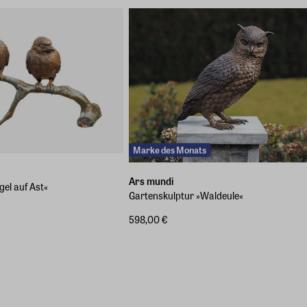
Marke des Monats
Ars mundi
gel auf Ast«
Gartenskulptur »Waldeule«
598,00 €