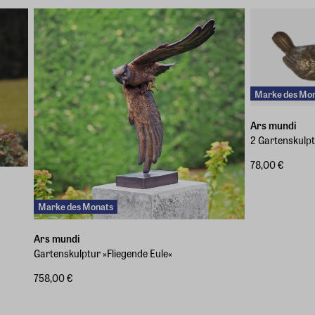
Marke des Mo
Ars mundi
2 Gartenskulpt
78,00 €
Marke des Monats
Ars mundi
Gartenskulptur »Fliegende Eule«
758,00 €