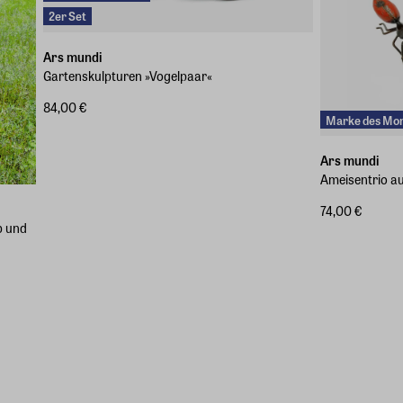
2er Set
Ars mundi
Gartenskulpturen »Vogelpaar«
84,00 €
Marke des Mo
Ars mundi
Ameisentrio au
74,00 €
b und