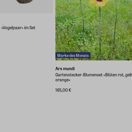
 »Vogelpaar« im Set
Marke des Monats
Ars mundi
Gartenstecker-Blumenset »Blüten rot, gel
orange«
165,00 €