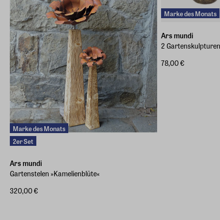
Marke des Monats
Ars mundi
2 Gartenskulpturen
78,00 €
Marke des Monats
2er Set
Ars mundi
Gartenstelen »Kamelienblüte«
320,00 €