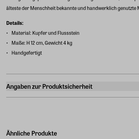
älteste der Menschheit bekannte und handwerklich genutzte Me
Details:
Material: Kupfer und Flussstein
Maße: H 12 cm, Gewicht 4 kg
Handgefertigt
Angaben zur Produktsicherheit
Hersteller
ars mundi Edition Max Büchner GmbH
Bödekerstraße 13, 30161 Hannover
Hersteller Land
Deutschland (EU)
Ähnliche Produkte