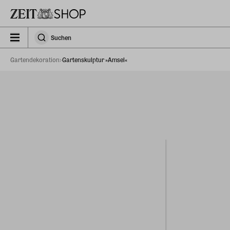
Zu Hauptinhalt springen
zeit_storefront.components.search.collapsed
Suchen
Suchen
Gartendekoration
Gartenskulptur »Amsel«