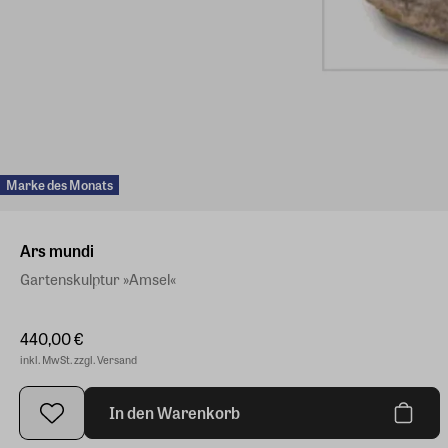
Marke des Monats
Ars mundi
Gartenskulptur »Amsel«
440,00 €
inkl. MwSt. zzgl. Versand
In den Warenkorb