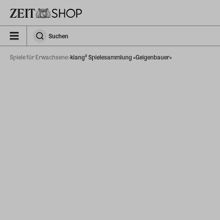
Zu Hauptinhalt springen
zeit_storefront.components.search.collapsed
Suchen
Suchen
Spiele für Erwachsene
klang² Spielesammlung »Geigenbauer«