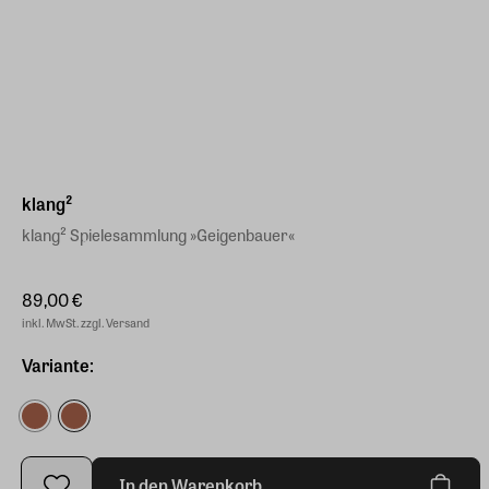
klang²
klang² Spielesammlung »Geigenbauer«
89,00 €
inkl. MwSt. zzgl. Versand
Variante:
In den Warenkorb