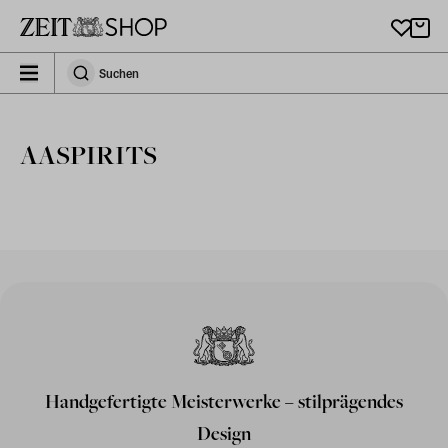
Zu Hauptinhalt springen
zeit_storefront.components.search.collapsed
Suchen
Suchen
AASPIRITS
Handgefertigte Meisterwerke – stilprägendes
Design