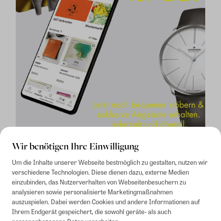
Wir benötigen Ihre Einwilligung
Um die Inhalte unserer Webseite bestmöglich zu gestalten, nutzen wir
verschiedene Technologien. Diese dienen dazu, externe Medien
einzubinden, das Nutzerverhalten von Webseitenbesuchern zu
analysieren sowie personalisierte Marketingmaßnahmen
auszuspielen. Dabei werden Cookies und andere Informationen auf
1
Mindestbestellwert von 50€. Nicht anwendbar auf Produkte, die der
Ihrem Endgerät gespeichert, die sowohl geräte- als auch
Buchpreisbindung unterliegen, ZEIT-Akademie, e-Books. Keine