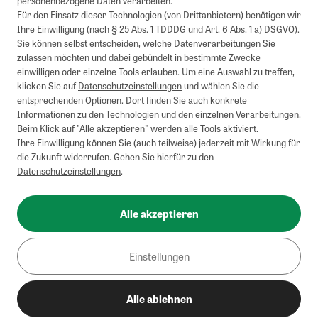
personenbezogene Daten verarbeiten.
Barauszahlung möglich. Nicht mit weiteren Gutscheinen/Rabatten
Für den Einsatz dieser Technologien (von Drittanbietern) benötigen wir
kombinierbar.
Ihre Einwilligung (nach § 25 Abs. 1 TDDDG und Art. 6 Abs. 1 a) DSGVO).
Briefsendungen sind vom kostenlosen Rückversand ausgeschlossen.
Sie können selbst entscheiden, welche Datenverarbeitungen Sie
Weitere Informationen zu Rücksendungen finden Sie hier
.
zulassen möchten und dabei gebündelt in bestimmte Zwecke
Alle Preise inkl. gesetzl. MwSt. zzgl. Versandkosten
einwilligen oder einzelne Tools erlauben. Um eine Auswahl zu treffen,
klicken Sie auf
Datenschutzeinstellungen
und wählen Sie die
entsprechenden Optionen. Dort finden Sie auch konkrete
Informationen zu den Technologien und den einzelnen Verarbeitungen.
Instagram
Pinterest
Beim Klick auf "Alle akzeptieren" werden alle Tools aktiviert.
Ihre Einwilligung können Sie (auch teilweise) jederzeit mit Wirkung für
die Zukunft widerrufen. Gehen Sie hierfür zu den
Datenschutzeinstellungen
.
Impressum
AGB
Alle akzeptieren
Datenschutz
Widerrufsbelehrung
Einstellungen
Barrierefreiheit
Alle ablehnen
Cookies/Tracking