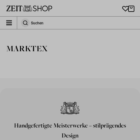
Zu Hauptinhalt springen
zeit_storefront.components.search.collapsed
Suchen
Suchen
MARKTEX
Handgefertigte Meisterwerke – stilprägendes
Design