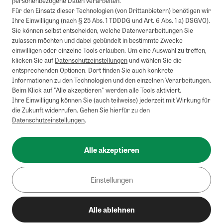
personenbezogene Daten verarbeiten.
Barauszahlung möglich. Nicht mit weiteren Gutscheinen/Rabatten
Für den Einsatz dieser Technologien (von Drittanbietern) benötigen wir
kombinierbar.
Ihre Einwilligung (nach § 25 Abs. 1 TDDDG und Art. 6 Abs. 1 a) DSGVO).
Briefsendungen sind vom kostenlosen Rückversand ausgeschlossen.
Sie können selbst entscheiden, welche Datenverarbeitungen Sie
Weitere Informationen zu Rücksendungen finden Sie hier
.
zulassen möchten und dabei gebündelt in bestimmte Zwecke
Alle Preise inkl. gesetzl. MwSt. zzgl. Versandkosten
einwilligen oder einzelne Tools erlauben. Um eine Auswahl zu treffen,
klicken Sie auf
Datenschutzeinstellungen
und wählen Sie die
entsprechenden Optionen. Dort finden Sie auch konkrete
Informationen zu den Technologien und den einzelnen Verarbeitungen.
Instagram
Pinterest
Beim Klick auf "Alle akzeptieren" werden alle Tools aktiviert.
Ihre Einwilligung können Sie (auch teilweise) jederzeit mit Wirkung für
die Zukunft widerrufen. Gehen Sie hierfür zu den
Datenschutzeinstellungen
.
Impressum
AGB
Alle akzeptieren
Datenschutz
Widerrufsbelehrung
Einstellungen
Barrierefreiheit
Alle ablehnen
Cookies/Tracking