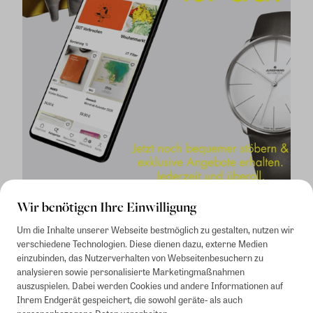
Wir benötigen Ihre Einwilligung
Um die Inhalte unserer Webseite bestmöglich zu gestalten, nutzen wir
verschiedene Technologien. Diese dienen dazu, externe Medien
einzubinden, das Nutzerverhalten von Webseitenbesuchern zu
analysieren sowie personalisierte Marketingmaßnahmen
auszuspielen. Dabei werden Cookies und andere Informationen auf
1
Mindestbestellwert von 50€. Nicht anwendbar auf Produkte, die der
Ihrem Endgerät gespeichert, die sowohl geräte- als auch
Buchpreisbindung unterliegen, ZEIT-Akademie, e-Books. Keine