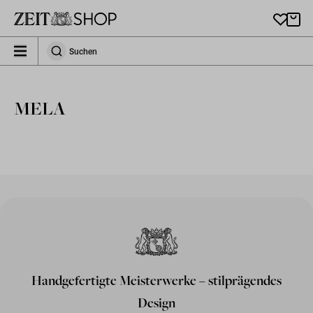
Zu Hauptinhalt springen
zeit_storefront.components.search.collapsed
Suchen
Suchen
MELA
Handgefertigte Meisterwerke – stilprägendes
Design