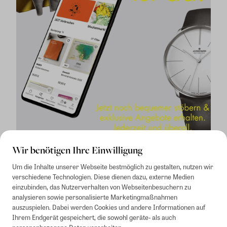
Wir benötigen Ihre Einwilligung
Um die Inhalte unserer Webseite bestmöglich zu gestalten, nutzen wir
verschiedene Technologien. Diese dienen dazu, externe Medien
einzubinden, das Nutzerverhalten von Webseitenbesuchern zu
analysieren sowie personalisierte Marketingmaßnahmen
auszuspielen. Dabei werden Cookies und andere Informationen auf
1
Mindestbestellwert von 50€. Nicht anwendbar auf Produkte, die der
Ihrem Endgerät gespeichert, die sowohl geräte- als auch
Buchpreisbindung unterliegen, ZEIT-Akademie, e-Books. Keine