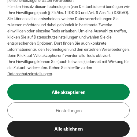
personenbezogene Daten verarbeiten.
Barauszahlung möglich. Nicht mit weiteren Gutscheinen/Rabatten
Für den Einsatz dieser Technologien (von Drittanbietern) benötigen wir
kombinierbar.
Ihre Einwilligung (nach § 25 Abs. 1 TDDDG und Art. 6 Abs. 1 a) DSGVO).
Briefsendungen sind vom kostenlosen Rückversand ausgeschlossen.
Sie können selbst entscheiden, welche Datenverarbeitungen Sie
Weitere Informationen zu Rücksendungen finden Sie hier
.
zulassen möchten und dabei gebündelt in bestimmte Zwecke
Alle Preise inkl. gesetzl. MwSt. zzgl. Versandkosten
einwilligen oder einzelne Tools erlauben. Um eine Auswahl zu treffen,
klicken Sie auf
Datenschutzeinstellungen
und wählen Sie die
entsprechenden Optionen. Dort finden Sie auch konkrete
Informationen zu den Technologien und den einzelnen Verarbeitungen.
Instagram
Pinterest
Beim Klick auf "Alle akzeptieren" werden alle Tools aktiviert.
Ihre Einwilligung können Sie (auch teilweise) jederzeit mit Wirkung für
die Zukunft widerrufen. Gehen Sie hierfür zu den
Datenschutzeinstellungen
.
Impressum
AGB
Alle akzeptieren
Datenschutz
Widerrufsbelehrung
Einstellungen
Barrierefreiheit
Alle ablehnen
Cookies/Tracking