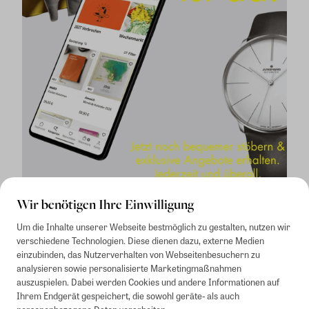
Wir benötigen Ihre Einwilligung
Um die Inhalte unserer Webseite bestmöglich zu gestalten, nutzen wir
verschiedene Technologien. Diese dienen dazu, externe Medien
einzubinden, das Nutzerverhalten von Webseitenbesuchern zu
analysieren sowie personalisierte Marketingmaßnahmen
auszuspielen. Dabei werden Cookies und andere Informationen auf
1
Mindestbestellwert von 50€. Nicht anwendbar auf Produkte, die der
Ihrem Endgerät gespeichert, die sowohl geräte- als auch
Buchpreisbindung unterliegen, ZEIT-Akademie, e-Books. Keine