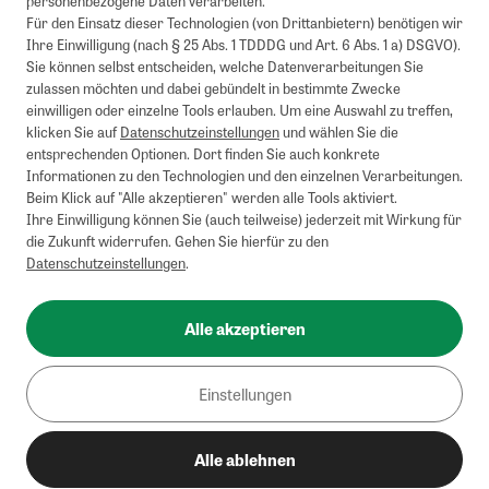
personenbezogene Daten verarbeiten.
Barauszahlung möglich. Nicht mit weiteren Gutscheinen/Rabatten
Für den Einsatz dieser Technologien (von Drittanbietern) benötigen wir
kombinierbar.
Ihre Einwilligung (nach § 25 Abs. 1 TDDDG und Art. 6 Abs. 1 a) DSGVO).
Briefsendungen sind vom kostenlosen Rückversand ausgeschlossen.
Sie können selbst entscheiden, welche Datenverarbeitungen Sie
Weitere Informationen zu Rücksendungen finden Sie hier
.
zulassen möchten und dabei gebündelt in bestimmte Zwecke
Alle Preise inkl. gesetzl. MwSt. zzgl. Versandkosten
einwilligen oder einzelne Tools erlauben. Um eine Auswahl zu treffen,
klicken Sie auf
Datenschutzeinstellungen
und wählen Sie die
entsprechenden Optionen. Dort finden Sie auch konkrete
Informationen zu den Technologien und den einzelnen Verarbeitungen.
Instagram
Pinterest
Beim Klick auf "Alle akzeptieren" werden alle Tools aktiviert.
Ihre Einwilligung können Sie (auch teilweise) jederzeit mit Wirkung für
die Zukunft widerrufen. Gehen Sie hierfür zu den
Datenschutzeinstellungen
.
Impressum
AGB
Alle akzeptieren
Datenschutz
Widerrufsbelehrung
Einstellungen
Barrierefreiheit
Alle ablehnen
Cookies/Tracking