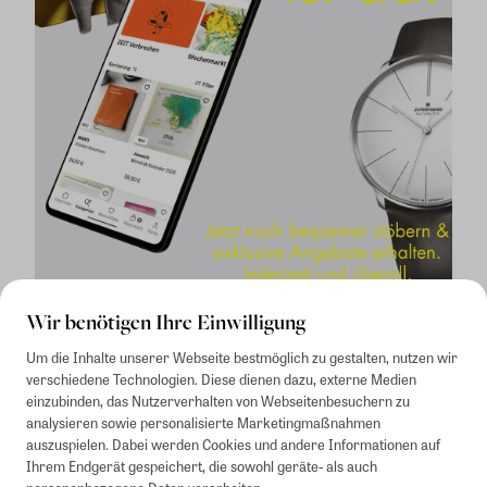
Wir benötigen Ihre Einwilligung
Um die Inhalte unserer Webseite bestmöglich zu gestalten, nutzen wir
verschiedene Technologien. Diese dienen dazu, externe Medien
einzubinden, das Nutzerverhalten von Webseitenbesuchern zu
analysieren sowie personalisierte Marketingmaßnahmen
auszuspielen. Dabei werden Cookies und andere Informationen auf
1
Mindestbestellwert von 50€. Nicht anwendbar auf Produkte, die der
Ihrem Endgerät gespeichert, die sowohl geräte- als auch
Buchpreisbindung unterliegen, ZEIT-Akademie, e-Books. Keine