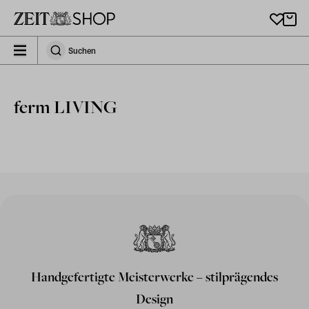
Zu Hauptinhalt springen
zeit_storefront.components.search.collapsed
Suchen
Suchen
ferm LIVING
Handgefertigte Meisterwerke – stilprägendes
Design