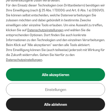
personenbezogene Daten verarbeiten.
Barauszahlung möglich. Nicht mit weiteren Gutscheinen/Rabatten
Für den Einsatz dieser Technologien (von Drittanbietern) benötigen wir
kombinierbar.
Ihre Einwilligung (nach § 25 Abs. 1 TDDDG und Art. 6 Abs. 1 a) DSGVO).
Briefsendungen sind vom kostenlosen Rückversand ausgeschlossen.
Sie können selbst entscheiden, welche Datenverarbeitungen Sie
Weitere Informationen zu Rücksendungen finden Sie hier
.
zulassen möchten und dabei gebündelt in bestimmte Zwecke
Alle Preise inkl. gesetzl. MwSt. zzgl. Versandkosten
einwilligen oder einzelne Tools erlauben. Um eine Auswahl zu treffen,
klicken Sie auf
Datenschutzeinstellungen
und wählen Sie die
entsprechenden Optionen. Dort finden Sie auch konkrete
Informationen zu den Technologien und den einzelnen Verarbeitungen.
Instagram
Pinterest
Beim Klick auf "Alle akzeptieren" werden alle Tools aktiviert.
Ihre Einwilligung können Sie (auch teilweise) jederzeit mit Wirkung für
die Zukunft widerrufen. Gehen Sie hierfür zu den
Datenschutzeinstellungen
.
Impressum
AGB
Alle akzeptieren
Datenschutz
Widerrufsbelehrung
Einstellungen
Barrierefreiheit
Alle ablehnen
Cookies/Tracking