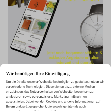
Wir benötigen Ihre Einwilligung
Um die Inhalte unserer Webseite bestmöglich zu gestalten, nutzen wir
verschiedene Technologien. Diese dienen dazu, externe Medien
einzubinden, das Nutzerverhalten von Webseitenbesuchern zu
analysieren sowie personalisierte Marketingmaßnahmen
auszuspielen. Dabei werden Cookies und andere Informationen auf
1
Mindestbestellwert von 50€. Nicht anwendbar auf Produkte, die der
Ihrem Endgerät gespeichert, die sowohl geräte- als auch
Buchpreisbindung unterliegen, ZEIT-Akademie, e-Books. Keine