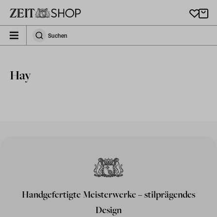
Zu Hauptinhalt springen
zeit_storefront.components.search.collapsed
Suchen
Suchen
Hay
Handgefertigte Meisterwerke – stilprägendes
Design