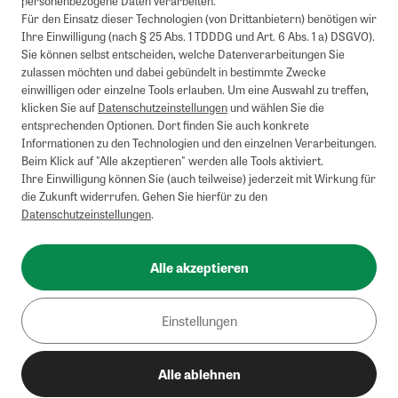
personenbezogene Daten verarbeiten.
Barauszahlung möglich. Nicht mit weiteren Gutscheinen/Rabatten
Für den Einsatz dieser Technologien (von Drittanbietern) benötigen wir
kombinierbar.
Ihre Einwilligung (nach § 25 Abs. 1 TDDDG und Art. 6 Abs. 1 a) DSGVO).
Briefsendungen sind vom kostenlosen Rückversand ausgeschlossen.
Sie können selbst entscheiden, welche Datenverarbeitungen Sie
Weitere Informationen zu Rücksendungen finden Sie hier
.
zulassen möchten und dabei gebündelt in bestimmte Zwecke
Alle Preise inkl. gesetzl. MwSt. zzgl. Versandkosten
einwilligen oder einzelne Tools erlauben. Um eine Auswahl zu treffen,
klicken Sie auf
Datenschutzeinstellungen
und wählen Sie die
entsprechenden Optionen. Dort finden Sie auch konkrete
Informationen zu den Technologien und den einzelnen Verarbeitungen.
Instagram
Pinterest
Beim Klick auf "Alle akzeptieren" werden alle Tools aktiviert.
Ihre Einwilligung können Sie (auch teilweise) jederzeit mit Wirkung für
die Zukunft widerrufen. Gehen Sie hierfür zu den
Datenschutzeinstellungen
.
Impressum
AGB
Alle akzeptieren
Datenschutz
Widerrufsbelehrung
Einstellungen
Barrierefreiheit
Alle ablehnen
Cookies/Tracking