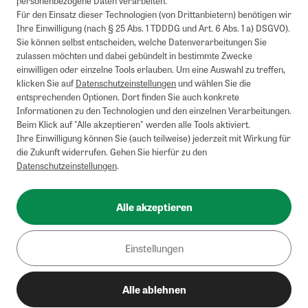
personenbezogene Daten verarbeiten.
Barauszahlung möglich. Nicht mit weiteren Gutscheinen/Rabatten
Für den Einsatz dieser Technologien (von Drittanbietern) benötigen wir
kombinierbar.
Ihre Einwilligung (nach § 25 Abs. 1 TDDDG und Art. 6 Abs. 1 a) DSGVO).
Briefsendungen sind vom kostenlosen Rückversand ausgeschlossen.
Sie können selbst entscheiden, welche Datenverarbeitungen Sie
Weitere Informationen zu Rücksendungen finden Sie hier
.
zulassen möchten und dabei gebündelt in bestimmte Zwecke
Alle Preise inkl. gesetzl. MwSt. zzgl. Versandkosten
einwilligen oder einzelne Tools erlauben. Um eine Auswahl zu treffen,
klicken Sie auf
Datenschutzeinstellungen
und wählen Sie die
entsprechenden Optionen. Dort finden Sie auch konkrete
Informationen zu den Technologien und den einzelnen Verarbeitungen.
Instagram
Pinterest
Beim Klick auf "Alle akzeptieren" werden alle Tools aktiviert.
Ihre Einwilligung können Sie (auch teilweise) jederzeit mit Wirkung für
die Zukunft widerrufen. Gehen Sie hierfür zu den
Datenschutzeinstellungen
.
Impressum
AGB
Alle akzeptieren
Datenschutz
Widerrufsbelehrung
Einstellungen
Barrierefreiheit
Alle ablehnen
Cookies/Tracking