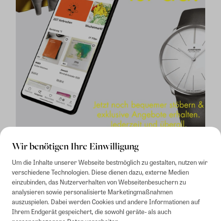
Wir benötigen Ihre Einwilligung
Um die Inhalte unserer Webseite bestmöglich zu gestalten, nutzen wir
verschiedene Technologien. Diese dienen dazu, externe Medien
einzubinden, das Nutzerverhalten von Webseitenbesuchern zu
analysieren sowie personalisierte Marketingmaßnahmen
auszuspielen. Dabei werden Cookies und andere Informationen auf
1
Mindestbestellwert von 50€. Nicht anwendbar auf Produkte, die der
Ihrem Endgerät gespeichert, die sowohl geräte- als auch
Buchpreisbindung unterliegen, ZEIT-Akademie, e-Books. Keine