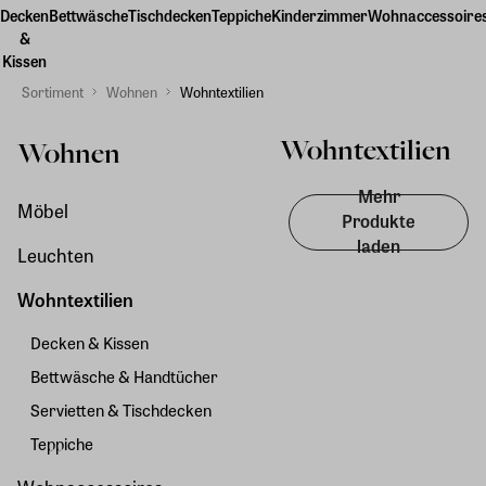
Decken
Bettwäsche
Tischdecken
Teppiche
Kinderzimmer
Wohnaccessoire
&
Kissen
Sortiment
Wohnen
Wohntextilien
Wohntextilien
Wohnen
Mehr
Möbel
Produkte
laden
Leuchten
Wohntextilien
Decken & Kissen
Bettwäsche & Handtücher
Servietten & Tischdecken
Teppiche