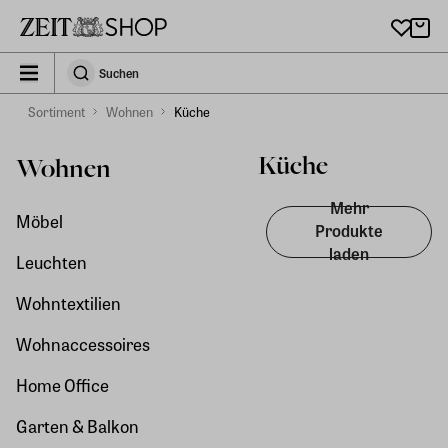
Zu Hauptinhalt springen
zeit_storefront.components.search.collapsed
Suchen
Suchen
Sortiment
Wohnen
Küche
Küche
Wohnen
Mehr
Möbel
Produkte
laden
Leuchten
Wohntextilien
Wohnaccessoires
Home Office
Garten & Balkon