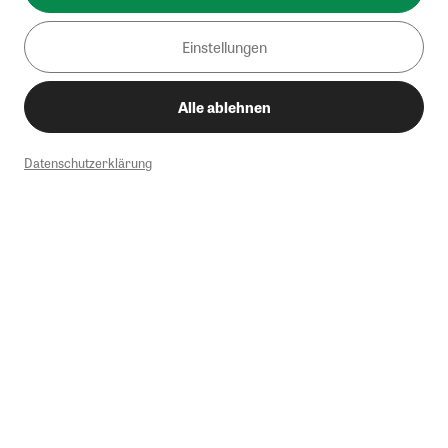
Einstellungen
Alle ablehnen
Datenschutzerklärung
1
Mindestbestellwert von 50€. Nicht anwendbar auf Produkte, die der
Buchpreisbindung unterliegen, ZEIT-Akademie, e-Books. Keine
Barauszahlung möglich. Nicht mit weiteren Gutscheinen/Rabatten
kombinierbar.
Briefsendungen sind vom kostenlosen Rückversand ausgeschlossen.
Weitere Informationen zu Rücksendungen finden Sie hier
.
Alle Preise inkl. gesetzl. MwSt. zzgl. Versandkosten