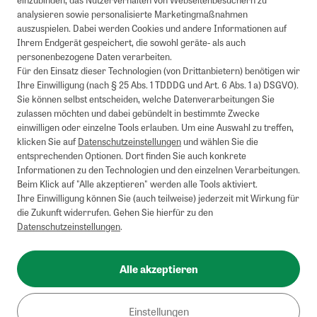
analysieren sowie personalisierte Marketingmaßnahmen
auszuspielen. Dabei werden Cookies und andere Informationen auf
1
Mindestbestellwert von 50€. Nicht anwendbar auf Produkte, die der
Ihrem Endgerät gespeichert, die sowohl geräte- als auch
Buchpreisbindung unterliegen, ZEIT-Akademie, e-Books. Keine
personenbezogene Daten verarbeiten.
Barauszahlung möglich. Nicht mit weiteren Gutscheinen/Rabatten
Für den Einsatz dieser Technologien (von Drittanbietern) benötigen wir
kombinierbar.
Ihre Einwilligung (nach § 25 Abs. 1 TDDDG und Art. 6 Abs. 1 a) DSGVO).
Briefsendungen sind vom kostenlosen Rückversand ausgeschlossen.
Sie können selbst entscheiden, welche Datenverarbeitungen Sie
Weitere Informationen zu Rücksendungen finden Sie hier
.
zulassen möchten und dabei gebündelt in bestimmte Zwecke
Alle Preise inkl. gesetzl. MwSt. zzgl. Versandkosten
einwilligen oder einzelne Tools erlauben. Um eine Auswahl zu treffen,
klicken Sie auf
Datenschutzeinstellungen
und wählen Sie die
entsprechenden Optionen. Dort finden Sie auch konkrete
Informationen zu den Technologien und den einzelnen Verarbeitungen.
Instagram
Pinterest
Beim Klick auf "Alle akzeptieren" werden alle Tools aktiviert.
Ihre Einwilligung können Sie (auch teilweise) jederzeit mit Wirkung für
die Zukunft widerrufen. Gehen Sie hierfür zu den
Datenschutzeinstellungen
.
Impressum
AGB
Alle akzeptieren
Datenschutz
Widerrufsbelehrung
Einstellungen