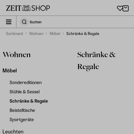
Zu Hauptinhalt springen
zeit_storefront.components.search.collapsed
Suchen
Suchen
Sortiment
Wohnen
Möbel
Schränke & Regale
Wohnen
Schränke &
Regale
Möbel
Sondereditionen
Stühle & Sessel
Schränke & Regale
Beistelltische
Sportgeräte
Leuchten