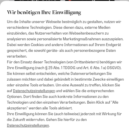
Wir benötigen Ihre Einwilligung
Um die Inhalte unserer Webseite bestmöglich zu gestalten, nutzen wir
1
Mindestbestellwert von 50€. Nicht anwendbar auf Produkte, die der
verschiedene Technologien. Diese dienen dazu, externe Medien
Buchpreisbindung unterliegen, ZEIT-Akademie, e-Books. Keine
einzubinden, das Nutzerverhalten von Webseitenbesuchern zu
Barauszahlung möglich. Nicht mit weiteren Gutscheinen/Rabatten
analysieren sowie personalisierte Marketingmaßnahmen auszuspielen.
kombinierbar.
Dabei werden Cookies und andere Informationen auf Ihrem Endgerät
Briefsendungen sind vom kostenlosen Rückversand ausgeschlossen.
gespeichert, die sowohl geräte- als auch personenbezogene Daten
Weitere Informationen zu Rücksendungen finden Sie hier
.
verarbeiten.
Alle Preise inkl. gesetzl. MwSt. zzgl. Versandkosten
Für den Einsatz dieser Technologien (von Drittanbietern) benötigen wir
Ihre Einwilligung (nach § 25 Abs. 1 TDDDG und Art. 6 Abs. 1 a) DSGVO).
Sie können selbst entscheiden, welche Datenverarbeitungen Sie
zulassen möchten und dabei gebündelt in bestimmte Zwecke einwilligen
Instagram
Pinterest
oder einzelne Tools erlauben. Um eine Auswahl zu treffen, klicken Sie
auf
Datenschutzeinstellungen
und wählen Sie die entsprechenden
Optionen. Dort finden Sie auch konkrete Informationen zu den
Impressum
Technologien und den einzelnen Verarbeitungen. Beim Klick auf "Alle
akzeptieren" werden alle Tools aktiviert.
AGB
Ihre Einwilligung können Sie (auch teilweise) jederzeit mit Wirkung für
die Zukunft widerrufen. Gehen Sie hierfür zu den
Datenschutz
Datenschutzeinstellungen
.