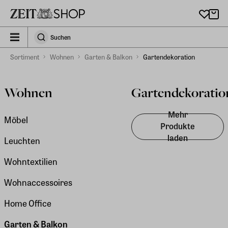
Zu Hauptinhalt springen
zeit_storefront.components.search.collapsed
Suchen
Suchen
Sortiment
Wohnen
Garten & Balkon
Gartendekoration
Wohnen
Gartendekoratio
Mehr
Möbel
Produkte
laden
Leuchten
Wohntextilien
Wohnaccessoires
Home Office
Garten & Balkon