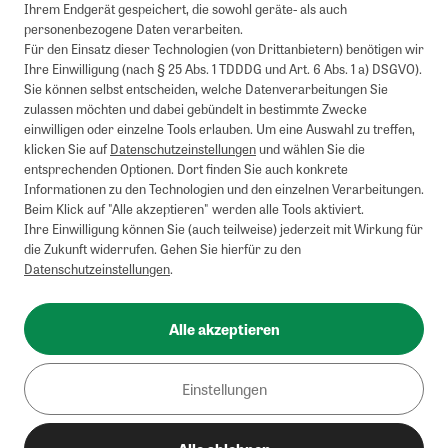
1
Mindestbestellwert von 50€. Nicht anwendbar auf Produkte, die der
Ihrem Endgerät gespeichert, die sowohl geräte- als auch
Buchpreisbindung unterliegen, ZEIT-Akademie, e-Books. Keine
personenbezogene Daten verarbeiten.
Barauszahlung möglich. Nicht mit weiteren Gutscheinen/Rabatten
Für den Einsatz dieser Technologien (von Drittanbietern) benötigen wir
kombinierbar.
Ihre Einwilligung (nach § 25 Abs. 1 TDDDG und Art. 6 Abs. 1 a) DSGVO).
Briefsendungen sind vom kostenlosen Rückversand ausgeschlossen.
Sie können selbst entscheiden, welche Datenverarbeitungen Sie
Weitere Informationen zu Rücksendungen finden Sie hier
.
zulassen möchten und dabei gebündelt in bestimmte Zwecke
Alle Preise inkl. gesetzl. MwSt. zzgl. Versandkosten
einwilligen oder einzelne Tools erlauben. Um eine Auswahl zu treffen,
klicken Sie auf
Datenschutzeinstellungen
und wählen Sie die
entsprechenden Optionen. Dort finden Sie auch konkrete
Informationen zu den Technologien und den einzelnen Verarbeitungen.
Instagram
Pinterest
Beim Klick auf "Alle akzeptieren" werden alle Tools aktiviert.
Ihre Einwilligung können Sie (auch teilweise) jederzeit mit Wirkung für
die Zukunft widerrufen. Gehen Sie hierfür zu den
Datenschutzeinstellungen
.
Impressum
AGB
Alle akzeptieren
Datenschutz
Widerrufsbelehrung
Einstellungen
Barrierefreiheit