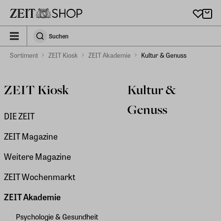
Zu Hauptinhalt springen
zeit_storefront.components.search.collapsed
Suchen
Suchen
Sortiment
ZEIT Kiosk
ZEIT Akademie
Kultur & Genuss
ZEIT Kiosk
Kultur &
Genuss
DIE ZEIT
ZEIT Magazine
Weitere Magazine
ZEIT Wochenmarkt
ZEIT Akademie
Psychologie & Gesundheit