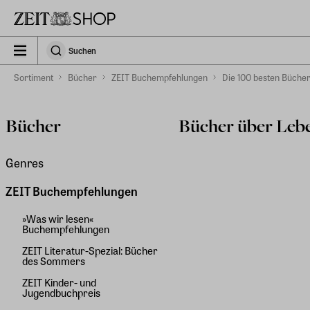
Zu Hauptinhalt springen
zeit_storefront.components.search.collapsed
Suchen
Suchen
Sortiment
Bücher
ZEIT Buchempfehlungen
Die 100 besten Büche
Bücher
Bücher über Leb
Genres
ZEIT Buchempfehlungen
»Was wir lesen«
Buchempfehlungen
ZEIT Literatur-Spezial: Bücher
des Sommers
ZEIT Kinder- und
Jugendbuchpreis