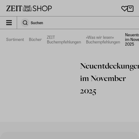
Zu Hauptinhalt springen
zeit_storefront.components.search.collapsed
Suchen
Suchen
Neuent
ZEIT
»Was wir lesen«
Sortiment
Bücher
im Nov
Buchempfehlungen
Buchempfehlungen
2025
Neuentdeckunge
im November
2025