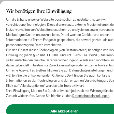
Datenschutz
Wir benötigen Ihre Einwilligung
Widerrufsbelehrung
Um die Inhalte unserer Webseite bestmöglich zu gestalten, nutzen wir
Barrierefreiheit
verschiedene Technologien. Diese dienen dazu, externe Medien einzubinde
Nutzerverhalten von Webseitenbesuchern zu analysieren sowie personalis
Cookies/Tracking
Marketingmaßnahmen auszuspielen. Dabei werden Cookies und andere
Informationen auf Ihrem Endgerät gespeichert, die sowohl geräte- als auc
personenbezogene Daten verarbeiten.
© 2002-2026 - Zeitverlag Gerd Bucerius GmbH & Co. KG
Für den Einsatz dieser Technologien (von Drittanbietern) benötigen wir Ihr
Einwilligung (nach § 25 Abs. 1 TDDDG und Art. 6 Abs. 1 a) DSGVO). Sie kön
selbst entscheiden, welche Datenverarbeitungen Sie zulassen möchten un
dabei gebündelt in bestimmte Zwecke einwilligen oder einzelne Tools erlau
Um eine Auswahl zu treffen, klicken Sie auf
Datenschutzeinstellungen
und
wählen Sie die entsprechenden Optionen. Dort finden Sie auch konkrete
Informationen zu den Technologien und den einzelnen Verarbeitungen. Be
Klick auf "Alle akzeptieren" werden alle Tools aktiviert.
Ihre Einwilligung können Sie (auch teilweise) jederzeit mit Wirkung für die
Zukunft widerrufen. Gehen Sie hierfür zu den
Datenschutzeinstellungen
.
Alle akzeptieren