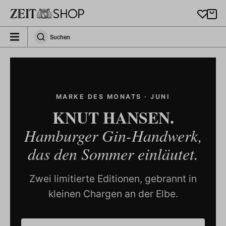
Zu Hauptinhalt springen
zeit_storefront.components.search.collapsed
Suchen
Suchen
MARKE DES MONATS · JUNI
KNUT HANSEN.
Hamburger Gin-Handwerk,
das den Sommer einläutet.
Zwei limitierte Editionen, gebrannt in
kleinen Chargen an der Elbe.