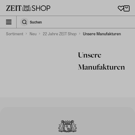
Zu Hauptinhalt springen
zeit_storefront.components.search.collapsed
Suchen
Suchen
Sortiment
Neu
22 Jahre ZEIT Shop
Unsere Manufakturen
Unsere
Manufakturen