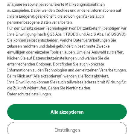
analysieren sowie personalisierte Marketingmaßnahmen
auszuspielen. Dabei werden Cookies und andere Informationen auf
1
Mindestbestellwert von 50€. Nicht anwendbar auf Produkte, die der
Ihrem Endgerät gespeichert, die sowohl geräte- als auch
Buchpreisbindung unterliegen, ZEIT-Akademie, e-Books. Keine
personenbezogene Daten verarbeiten.
Barauszahlung möglich. Nicht mit weiteren Gutscheinen/Rabatten
Für den Einsatz dieser Technologien (von Drittanbietern) benötigen wir
kombinierbar.
Ihre Einwilligung (nach § 25 Abs. 1 TDDDG und Art. 6 Abs. 1 a) DSGVO).
Briefsendungen sind vom kostenlosen Rückversand ausgeschlossen.
Sie können selbst entscheiden, welche Datenverarbeitungen Sie
Weitere Informationen zu Rücksendungen finden Sie hier
.
zulassen möchten und dabei gebündelt in bestimmte Zwecke
Alle Preise inkl. gesetzl. MwSt. zzgl. Versandkosten
einwilligen oder einzelne Tools erlauben. Um eine Auswahl zu treffen,
klicken Sie auf
Datenschutzeinstellungen
und wählen Sie die
entsprechenden Optionen. Dort finden Sie auch konkrete
Informationen zu den Technologien und den einzelnen Verarbeitungen.
Instagram
Pinterest
Beim Klick auf "Alle akzeptieren" werden alle Tools aktiviert.
Ihre Einwilligung können Sie (auch teilweise) jederzeit mit Wirkung für
die Zukunft widerrufen. Gehen Sie hierfür zu den
Datenschutzeinstellungen
.
Impressum
AGB
Alle akzeptieren
Datenschutz
Widerrufsbelehrung
Einstellungen