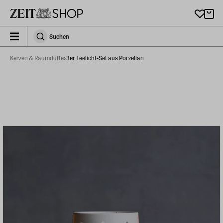
Zu Hauptinhalt springen
zeit_storefront.components.search.collapsed
Suchen
Suchen
Kerzen & Raumdüfte
3er Teelicht-Set aus Porzellan