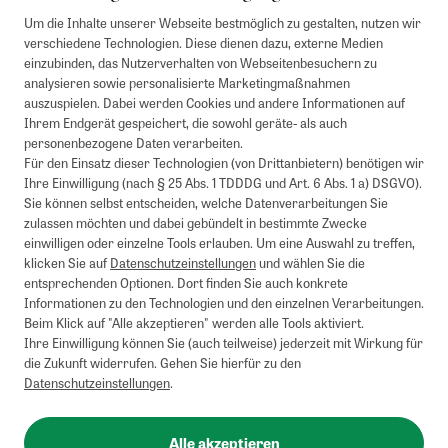
Um die Inhalte unserer Webseite bestmöglich zu gestalten, nutzen wir
verschiedene Technologien. Diese dienen dazu, externe Medien
einzubinden, das Nutzerverhalten von Webseitenbesuchern zu
analysieren sowie personalisierte Marketingmaßnahmen
auszuspielen. Dabei werden Cookies und andere Informationen auf
1
Mindestbestellwert von 50€. Nicht anwendbar auf Produkte, die der
Ihrem Endgerät gespeichert, die sowohl geräte- als auch
Buchpreisbindung unterliegen, ZEIT-Akademie, e-Books. Keine
personenbezogene Daten verarbeiten.
Barauszahlung möglich. Nicht mit weiteren Gutscheinen/Rabatten
Für den Einsatz dieser Technologien (von Drittanbietern) benötigen wir
kombinierbar.
Ihre Einwilligung (nach § 25 Abs. 1 TDDDG und Art. 6 Abs. 1 a) DSGVO).
Briefsendungen sind vom kostenlosen Rückversand ausgeschlossen.
Sie können selbst entscheiden, welche Datenverarbeitungen Sie
Weitere Informationen zu Rücksendungen finden Sie hier
.
zulassen möchten und dabei gebündelt in bestimmte Zwecke
Alle Preise inkl. gesetzl. MwSt. zzgl. Versandkosten
einwilligen oder einzelne Tools erlauben. Um eine Auswahl zu treffen,
klicken Sie auf
Datenschutzeinstellungen
und wählen Sie die
entsprechenden Optionen. Dort finden Sie auch konkrete
Informationen zu den Technologien und den einzelnen Verarbeitungen.
Instagram
Pinterest
Beim Klick auf "Alle akzeptieren" werden alle Tools aktiviert.
Ihre Einwilligung können Sie (auch teilweise) jederzeit mit Wirkung für
die Zukunft widerrufen. Gehen Sie hierfür zu den
Datenschutzeinstellungen
.
Impressum
AGB
Alle akzeptieren