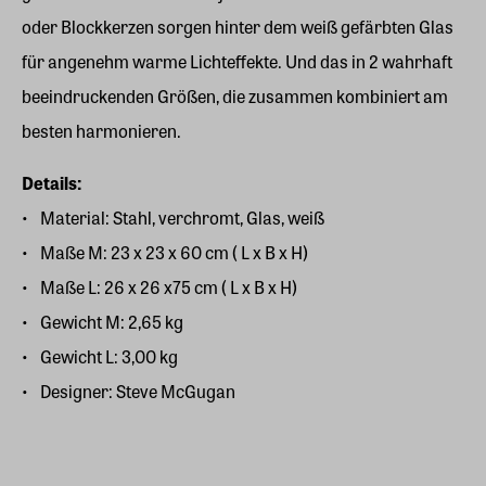
oder Blockkerzen sorgen hinter dem weiß gefärbten Glas
für angenehm warme Lichteffekte. Und das in 2 wahrhaft
beeindruckenden Größen, die zusammen kombiniert am
besten harmonieren.
Details:
Material: Stahl, verchromt, Glas, weiß
Maße M: 23 x 23 x 60 cm ( L x B x H)
Maße L: 26 x 26 x75 cm ( L x B x H)
Gewicht M: 2,65 kg
Gewicht L: 3,00 kg
Designer: Steve McGugan