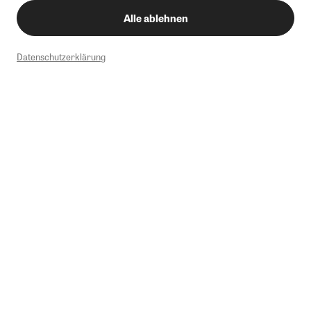
Alle ablehnen
Datenschutzerklärung
1
Mindestbestellwert von 50€. Nicht anwendbar auf Produkte, die der
Buchpreisbindung unterliegen, ZEIT-Akademie, e-Books. Keine
Barauszahlung möglich. Nicht mit weiteren Gutscheinen/Rabatten
kombinierbar.
Briefsendungen sind vom kostenlosen Rückversand ausgeschlossen.
Weitere Informationen zu Rücksendungen finden Sie hier
.
Alle Preise inkl. gesetzl. MwSt. zzgl. Versandkosten
Instagram
Pinterest