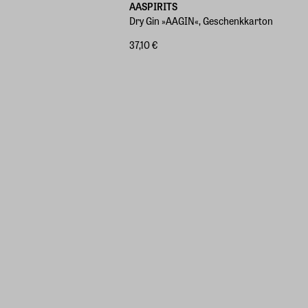
AASPIRITS
Dry Gin »AAGIN«, Geschenkkarton
37,10 €