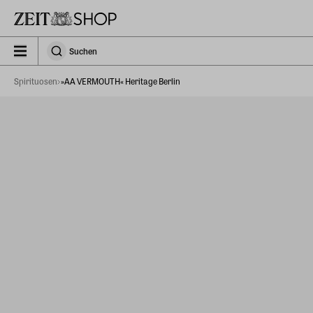
Zu Hauptinhalt springen
zeit_storefront.components.search.collapsed
Suchen
Suchen
Spirituosen
»AA VERMOUTH« Heritage Berlin