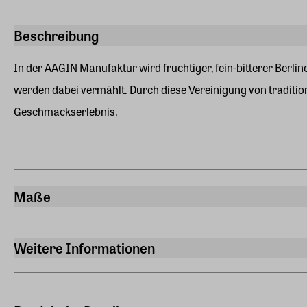
Beschreibung
In der AAGIN Manufaktur wird fruchtiger, fein-bitterer Be
werden dabei vermählt. Durch diese Vereinigung von traditione
Geschmackserlebnis.
Maße
Fassungsvermögen
0,5 Liter
Weitere Informationen
Hersteller
Weindimensional GmbH | Aroser Allee 84, 13407 Berlin, Deut