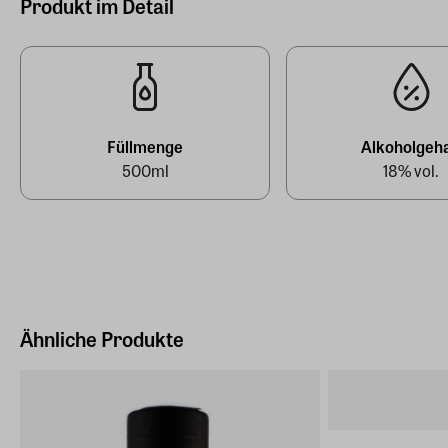
Produkt im Detail
EAN
DTEAN10000000000996
Füllmenge
Alkoholgeha
500ml
18% vol.
Ähnliche Produkte