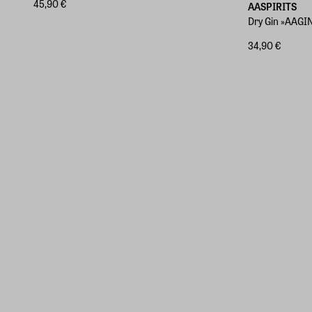
45,90 €
AASPIRITS
Dry Gin »AAGI
34,90 €