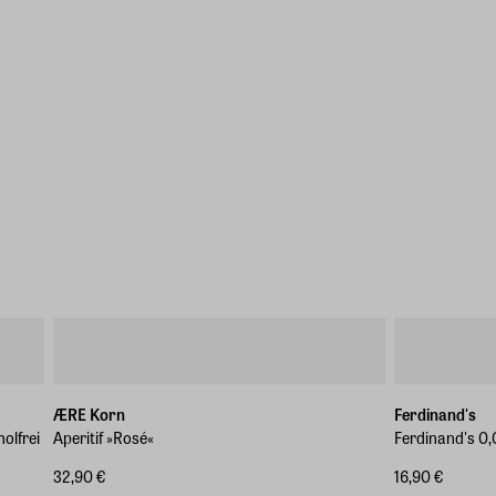
ÆRE Korn
Ferdinand's
olfrei
Aperitif »Rosé«
Ferdinand's 0,0
32,90 €
16,90 €