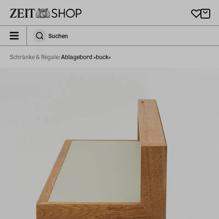
Zu Hauptinhalt springen
zeit_storefront.components.search.collapsed
Suchen
Suchen
Schränke & Regale
Ablagebord »buck«