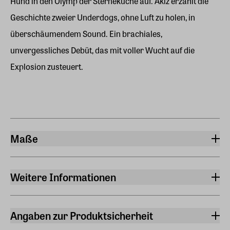
Hund in den Olymp der Sterneküche auf. Akiz erzählt die
Geschichte zweier Underdogs, ohne Luft zu holen, in
überschäumendem Sound. Ein brachiales,
unvergessliches Debüt, das mit voller Wucht auf die
Explosion zusteuert.
Maße
Breite
11,80 cm
Weitere Informationen
Länge
Sprache
18,90 cm
Deutsch
Angaben zur Produktsicherheit
Höhe
Verlag
Hersteller