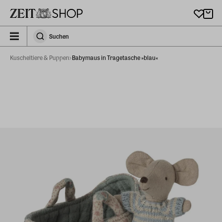
Zu Hauptinhalt springen
zeit_storefront.components.search.collapsed
Suchen
Suchen
Kuscheltiere & Puppen
Babymaus in Tragetasche »blau«