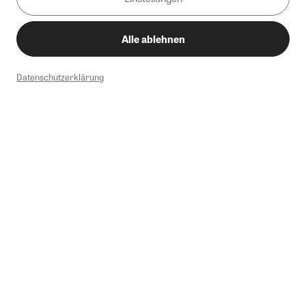
Alle ablehnen
Datenschutzerklärung
1
Mindestbestellwert von 50€. Nicht anwendbar auf Produkte, die der
Buchpreisbindung unterliegen, ZEIT-Akademie, e-Books. Keine
Barauszahlung möglich. Nicht mit weiteren Gutscheinen/Rabatten
kombinierbar.
Briefsendungen sind vom kostenlosen Rückversand ausgeschlossen.
Weitere Informationen zu Rücksendungen finden Sie hier
.
Alle Preise inkl. gesetzl. MwSt. zzgl. Versandkosten
Instagram
Pinterest