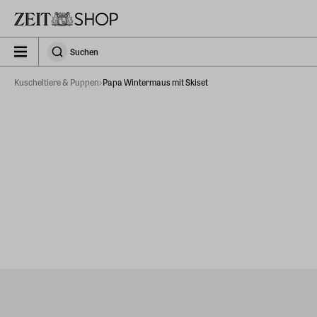
Zu Hauptinhalt springen
zeit_storefront.components.search.collapsed
Suchen
Suchen
Kuscheltiere & Puppen
Papa Wintermaus mit Skiset