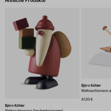
Höhe
6,60 cm
Gewicht
0,040 kg
Björn Köhler
Weihnachtsmann au
47,00 €
Björn Köhler
Weihnachtsmann Geschenke tragend