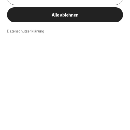
Alle ablehnen
Datenschutzerklärung
1
Mindestbestellwert von 50€. Nicht anwendbar auf Produkte, die der
Buchpreisbindung unterliegen, ZEIT-Akademie, e-Books. Keine
Barauszahlung möglich. Nicht mit weiteren Gutscheinen/Rabatten
kombinierbar.
Briefsendungen sind vom kostenlosen Rückversand ausgeschlossen.
Weitere Informationen zu Rücksendungen finden Sie hier
.
Alle Preise inkl. gesetzl. MwSt. zzgl. Versandkosten
Instagram
Pinterest