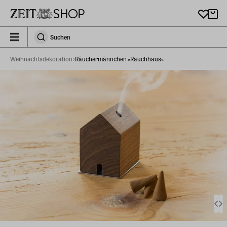
Zu Hauptinhalt springen
zeit_storefront.components.search.collapsed
Suchen
Suchen
Weihnachtsdekoration
Räuchermännchen »Rauchhaus«