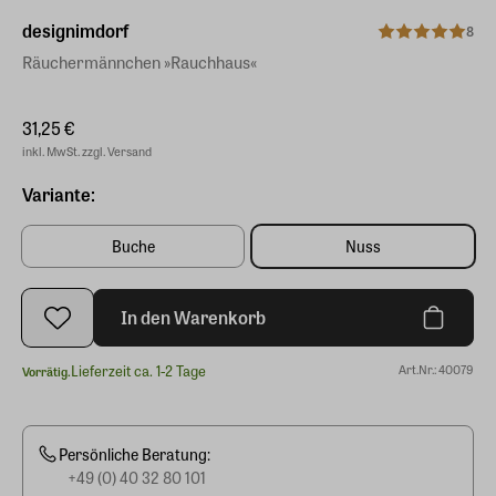
designimdorf
8
Räuchermännchen »Rauchhaus«
31,25 €
inkl. MwSt. zzgl. Versand
Variante:
Buche
Nuss
In den Warenkorb
Lieferzeit ca. 1-2 Tage
Art.Nr.: 40079
Vorrätig.
Persönliche Beratung:
+49 (0) 40 32 80 101