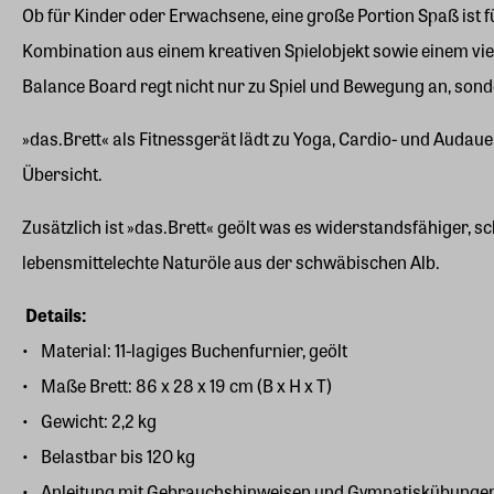
Ob für Kinder oder Erwachsene, eine große Portion Spaß ist 
Kombination aus einem kreativen Spielobjekt sowie einem viel
Balance Board regt nicht nur zu Spiel und Bewegung an, sond
»das.Brett« als Fitnessgerät lädt zu Yoga, Cardio- und Audau
Übersicht.
Zusätzlich ist »das.Brett« geölt was es widerstandsfähiger,
lebensmittelechte Naturöle aus der schwäbischen Alb.
Details:
Material: 11-lagiges Buchenfurnier, geölt
Maße Brett: 86 x 28 x 19 cm (B x H x T)
Gewicht: 2,2 kg
Belastbar bis 120 kg
Anleitung mit Gebrauchshinweisen und Gymnatiskübunge