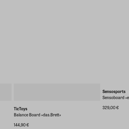
Sensosports
Sensoboard »e
329,00 €
TicToys
Balance Board »das.Brett«
144,90 €