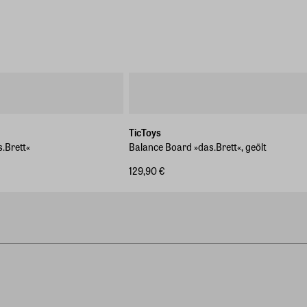
TicToys
.Brett«
Balance Board »das.Brett«, geölt
129,90 €