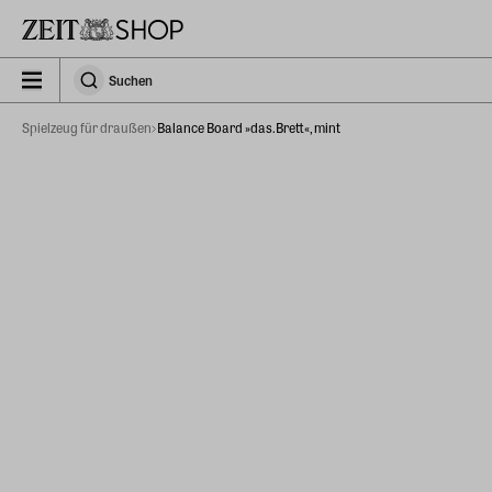
Zu Hauptinhalt springen
zeit_storefront.components.search.collapsed
Suchen
Suchen
Spielzeug für draußen
Balance Board »das.Brett«, mint