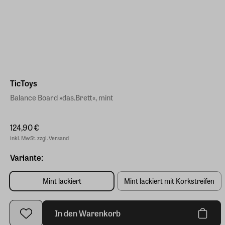
TicToys
Balance Board »das.Brett«, mint
124,90 €
inkl. MwSt. zzgl. Versand
Variante:
Mint lackiert
Mint lackiert mit Korkstreifen
In den Warenkorb