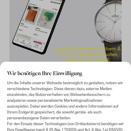
Wir benötigen Ihre Einwilligung
Um die Inhalte unserer Webseite bestmöglich zu gestalten, nutzen wir
verschiedene Technologien. Diese dienen dazu, externe Medien
einzubinden, das Nutzerverhalten von Webseitenbesuchern zu
analysieren sowie personalisierte Marketingmaßnahmen
auszuspielen. Dabei werden Cookies und andere Informationen auf
1
Mindestbestellwert von 50€. Nicht anwendbar auf Produkte, die der
Ihrem Endgerät gespeichert, die sowohl geräte- als auch
Buchpreisbindung unterliegen, ZEIT-Akademie, e-Books. Keine
personenbezogene Daten verarbeiten.
Barauszahlung möglich. Nicht mit weiteren Gutscheinen/Rabatten
Für den Einsatz dieser Technologien (von Drittanbietern) benötigen wir
kombinierbar.
Ihre Einwilligung (nach § 25 Abs. 1 TDDDG und Art. 6 Abs. 1 a) DSGVO).