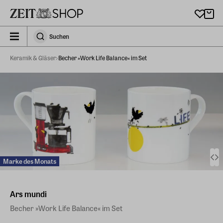
Zu Hauptinhalt springen
zeit_storefront.components.search.collapsed
Suchen
Suchen
Keramik & Gläser
Becher »Work Life Balance« im Set
Marke des Monats
Ars mundi
Becher »Work Life Balance« im Set