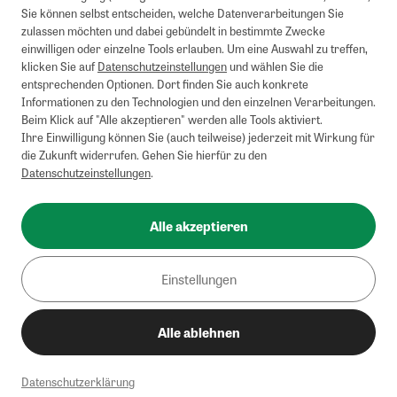
Briefsendungen sind vom kostenlosen Rückversand ausgeschlossen.
Sie können selbst entscheiden, welche Datenverarbeitungen Sie
Weitere Informationen zu Rücksendungen finden Sie hier
.
zulassen möchten und dabei gebündelt in bestimmte Zwecke
Alle Preise inkl. gesetzl. MwSt. zzgl. Versandkosten
einwilligen oder einzelne Tools erlauben. Um eine Auswahl zu treffen,
klicken Sie auf
Datenschutzeinstellungen
und wählen Sie die
entsprechenden Optionen. Dort finden Sie auch konkrete
Informationen zu den Technologien und den einzelnen Verarbeitungen.
Instagram
Pinterest
Beim Klick auf "Alle akzeptieren" werden alle Tools aktiviert.
Ihre Einwilligung können Sie (auch teilweise) jederzeit mit Wirkung für
die Zukunft widerrufen. Gehen Sie hierfür zu den
Datenschutzeinstellungen
.
Impressum
AGB
Alle akzeptieren
Datenschutz
Widerrufsbelehrung
Einstellungen
Barrierefreiheit
Alle ablehnen
Cookies/Tracking
Datenschutzerklärung
© 2002-2026 - Zeitverlag Gerd Bucerius GmbH & Co. KG