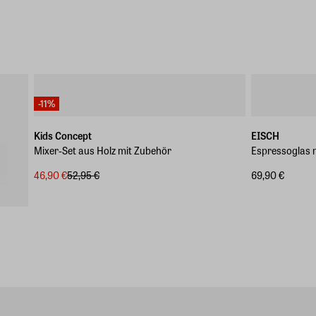
-11%
Kids Concept
EISCH
Mixer-Set aus Holz mit Zubehör
Espressoglas m
46,90 €
52,95 €
69,90 €