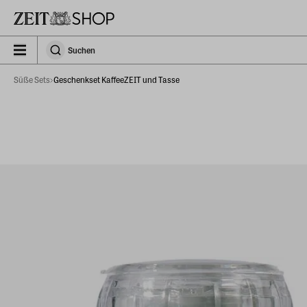
Zu Hauptinhalt springen
zeit_storefront.components.search.collapsed
Suchen
Suchen
Süße Sets
Geschenkset KaffeeZEIT und Tasse