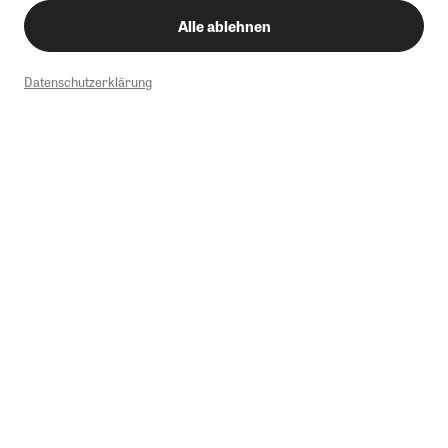
Alle ablehnen
Datenschutzerklärung
1
Mindestbestellwert von 50€. Nicht anwendbar auf Produkte, die der
Buchpreisbindung unterliegen, ZEIT-Akademie, e-Books. Keine
Barauszahlung möglich. Nicht mit weiteren Gutscheinen/Rabatten
kombinierbar.
Briefsendungen sind vom kostenlosen Rückversand ausgeschlossen.
Weitere Informationen zu Rücksendungen finden Sie hier
.
Alle Preise inkl. gesetzl. MwSt. zzgl. Versandkosten
Instagram
Pinterest