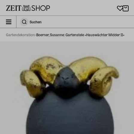
Zu Hauptinhalt springen
zeit_storefront.components.search.collapsed
Suchen
Suchen
Gartendekoration
Boerner, Susanne: Gartenstele »Hauswächter Widder II«