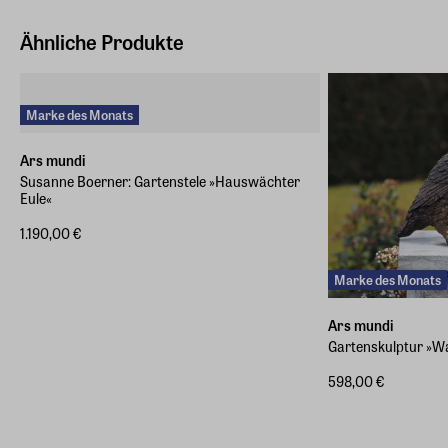
Hersteller Land
Deutschland (EU)
Ähnliche Produkte
E-Mail-Adresse
info@arsmundi.de
Marke des Monats
Ars mundi
Susanne Boerner: Gartenstele »Hauswächter
Eule«
1.190,00 €
Marke des Monats
Ars mundi
Gartenskulptur »W
598,00 €