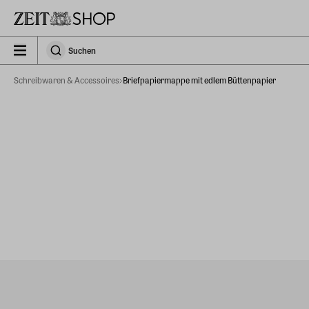
Zu Hauptinhalt springen
zeit_storefront.components.search.collapsed
Suchen
Suchen
Schreibwaren & Accessoires
Briefpapiermappe mit edlem Büttenpapier