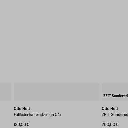
ZEIT-Sonderedi
Otto Hutt
Otto Hutt
Füllfederhalter »Design 04«
ZEIT-Sonderedi
180,00 €
200,00 €