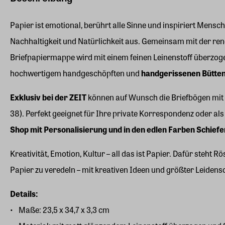
Papier ist emotional, berührt alle Sinne und inspiriert Mens
Nachhaltigkeit und Natürlichkeit aus. Gemeinsam mit der ren
Briefpapiermappe wird mit einem feinen Leinenstoff überzogen
hochwertigem handgeschöpften und
handgerissenen Bütten 
Exklusiv bei der ZEIT
können auf Wunsch die Briefbögen mit I
38). Perfekt geeignet für Ihre private Korrespondenz oder al
Shop mit Personalisierung und in den edlen Farben Schiefe
Kreativität, Emotion, Kultur – all das ist Papier. Dafür steh
Papier zu veredeln – mit kreativen Ideen und größter Leidensc
Details:
Maße: 23,5 x 34,7 x 3,3 cm