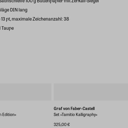
tinschleife 100 g Büttenpapier mit Zerkall-Siegel
hläge DIN lang
e 13 pt, maximale Zeichenanzahl: 38
d Taupe
Graf von Faber-Castell
m Edition«
Set »Tamitio Kalligraphy«
325,00 €