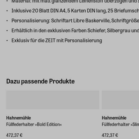
Material: mit matt glänzendem Leinenstoff überzogen und Sa
Inklusive 20 Blatt DIN A4, 5 Karten DIN lang, 25 Briefumsc
Personalisierung: Schriftart Libre Baskerville, Schriftgröß
Erhältlich in den exklusiven Farben Schiefer, Silbergrau un
Exklusiv für die ZEIT mit Personalisierung
Dazu passende Produkte
Hahnemühle
Hahnemühle
Füllfederhalter »Bold Edition«
Füllfederhalter »Sli
472,37 €
472,37 €